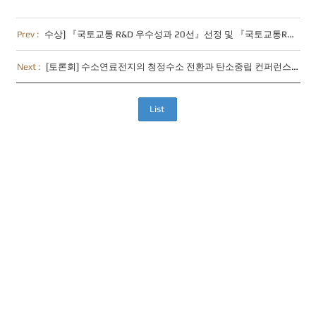
Prev :
수상] 『국토교통 R&D 우수성과 20선』선정 및 『국토교통R&D 우수논문(우수상)』수상
Next :
[토론회] 수소연료전지의 청정수소 전환과 탄소중립 컨퍼런스 (2025. 12. 19)
List