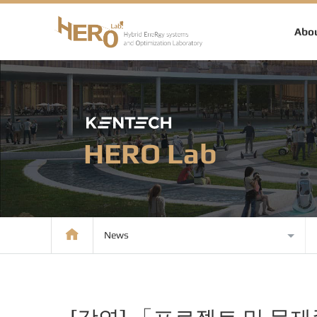
Abou
HERO Lab
News